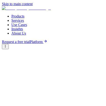
Skip to main content
Products
Services
Use Cases
Insights
About Us
Request a free trial
Platform
Research Reports
Articles & Analysis
Briter
/
Resource Hub
/
Research Reports
/
Guide des Fondateurs pour Lever des Fonds au Niger
April 1st, 2023
Guide des Fondateurs pour Leve