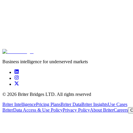
En réponse à cette problématique d'accès aux données, Digital Niger, 
Le Guide des Fondateurs pour Lever des Fonds au Niger rassemble les l
les startups nigériennes, ainsi que des informations clés sur le finance
informations qui leur sont nécessaires afin de réussir leur levée de fon
Download resource
Business intelligence for underserved markets
©
2026
Briter Bridges LTD. All rights reserved
Briter Intelligence
Pricing Plans
Briter Data
Briter Insights
Use Cases
Briter
Data Access & Use Policy
Privacy Policy
About Briter
Careers
C