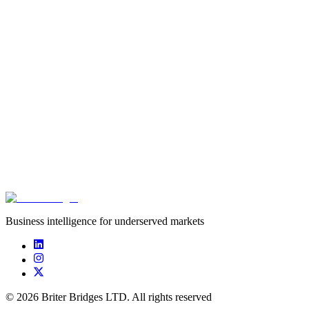
cadre de l'initiative CATAL1.5°T, un effort mondial visant à
promouvoir l'innovation locale en matière de technologies
climatiques sur les marchés émergents. Sous l'égide du ministère
fédéral allemand de la Coopération économique et du
Développement (BMZ) et du Fonds vert pour le climat (GCF), cette
initiative est mise en œuvre par la GIZ en collaboration avec l'EIT
Climate-KIC et des partenaires régionaux. Elle soutient les
entrepreneurs et les entreprises en phase de démarrage qui travaillent
sur des solutions climatiques en Afrique de l'Ouest et en Amérique
latine.
Traduit avec
DeepL.com
(version gratuite)
Download resource
Business intelligence for underserved markets
©
2026
Briter Bridges LTD. All rights reserved