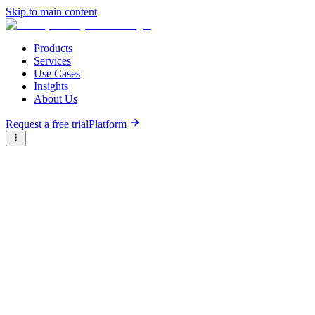
Skip to main content
Products
Services
Use Cases
Insights
About Us
Request a free trial
Platform
Research Reports
Articles & Analysis
Briter
/
Resource Hub
/
Research Reports
/
Cadre politique pour la mise en œuvre des technologies
climatique en Afrique Subsaharienne
October 16th, 2025
Cadre politique pour la mise en